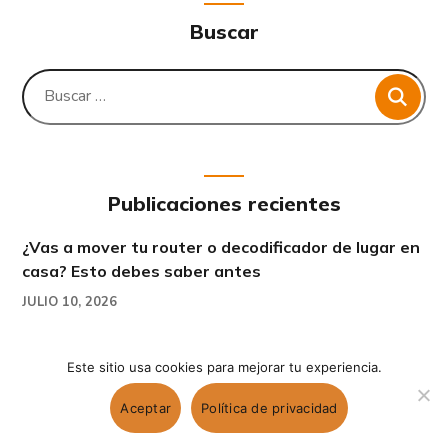
Buscar
Publicaciones recientes
¿Vas a mover tu router o decodificador de lugar en
casa? Esto debes saber antes
JULIO 10, 2026
Restablecer tu decodificador a valores de fábrica:
Este sitio usa cookies para mejorar tu experiencia.
qué pierdes y cuándo vale la pena hacerlo
JULIO 2, 2026
Aceptar
Política de privacidad