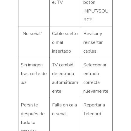
el TV
botón
INPUT/SOU
RCE
“No señal”
Cable suelto
Revisar y
o mal
reinsertar
insertado
cables
Sin imagen
TV cambió
Seleccionar
tras corte de
de entrada
entrada
luz
automáticam
correcta
ente
nuevamente
Persiste
Falla en caja
Reportar a
después de
o señal
Telenord
todo lo