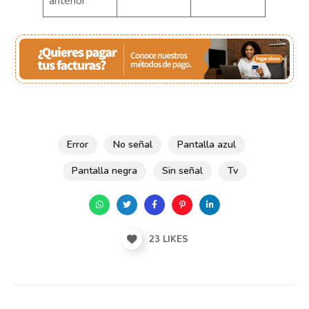
anterior
Error
No señal
Pantalla azul
Pantalla negra
Sin señal
Tv
23
LIKES