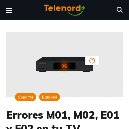
Soporte
Equipos
Errores M01, M02, E01
y E02 en tu TV